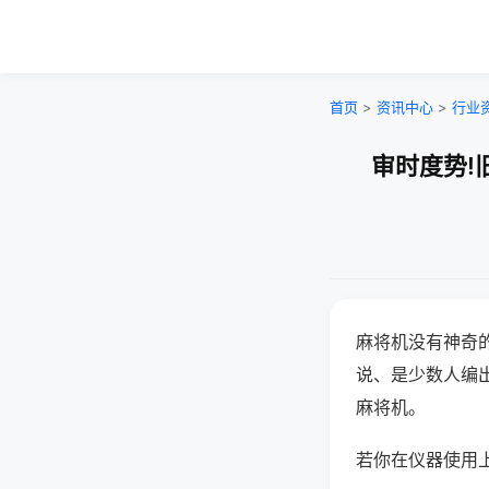
首页
>
资讯中心
>
行业
审时度势!
麻将机没有神奇的
说、是少数人编
麻将机。
若你在仪器使用上