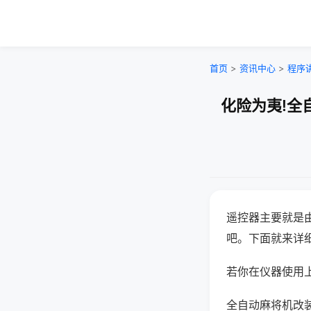
首页
>
资讯中心
>
程序
化险为夷!全
遥控器主要就是
吧。下面就来详
若你在仪器使用上
全自动麻将机改