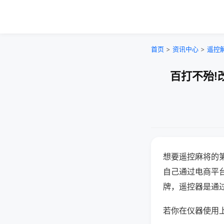
首页
>
资讯中心
>
遥控
百打不殆!
想要遥控麻将的
自己通过电商平
牌，遥控器是通
若你在仪器使用上