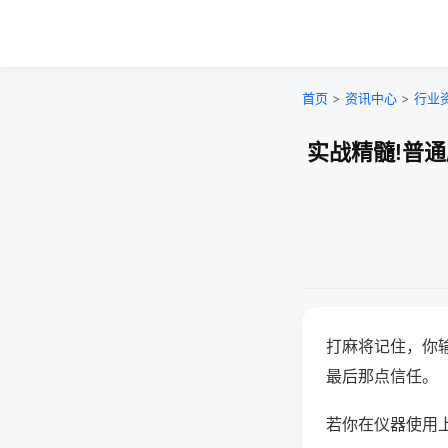
首页
>
资讯中心
>
行业
实战精髓!普
打麻将记住，你
最后那点信任。
若你在仪器使用上