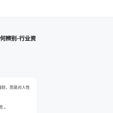
何辨别-行业资
钱财，而是对人性
流 。