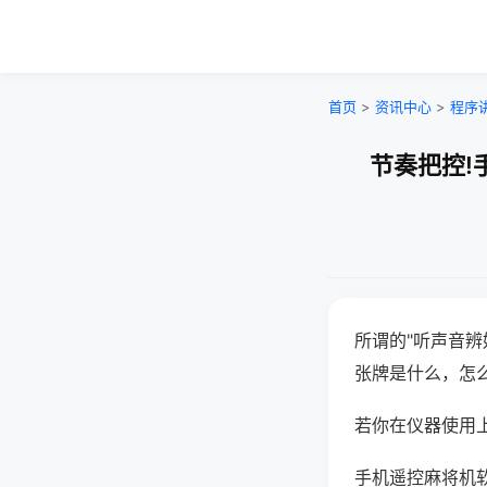
首页
>
资讯中心
>
程序
节奏把控!
所谓的"听声音辨
张牌是什么，怎
若你在仪器使用上
手机遥控麻将机