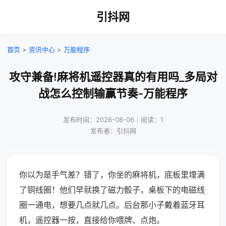
引抖网
首页
>
资讯中心
>
万能程序
攻守兼备!麻将机遥控器真的有用吗_多局对
战怎么控制输赢节奏-万能程序
发布时间：2026-08-06｜阅读：1
发布者：引抖网
你以为是手气差？错了，你坐的麻将机，底板里埋满
了铜线圈！他们早就换了磁力骰子，桌板下的电磁线
圈一通电，想要几点就几点。后台那小子戴着蓝牙耳
机，遥控器一按，直接给你喂牌、点炮。