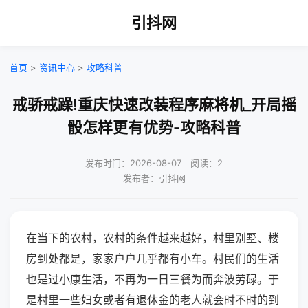
引抖网
首页
>
资讯中心
>
攻略科普
戒骄戒躁!重庆快速改装程序麻将机_开局摇
骰怎样更有优势-攻略科普
发布时间：2026-08-07｜阅读：2
发布者：引抖网
在当下的农村，农村的条件越来越好，村里别墅、楼
房到处都是，家家户户几乎都有小车。村民们的生活
也是过小康生活，不再为一日三餐为而奔波劳碌。于
是村里一些妇女或者有退休金的老人就会时不时的到