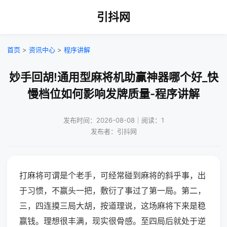
引抖网
首页
>
资讯中心
>
程序讲解
妙手回胡!通用型麻将机助赢神器哪个好_快
慢档位如何影响发牌质量-程序讲解
发布时间：2026-08-08｜阅读：1
发布者：引抖网
打麻将可谓是个老手，可经常碰到麻将的斜乎事，出
于习惯，不赢头一把，敷衍了事过了第一局。第二，
三，四连摸三局大胡，按道理说，这场麻将下来是稳
赢钱。理想很丰满，现实很骨感。至四局后就处于逆