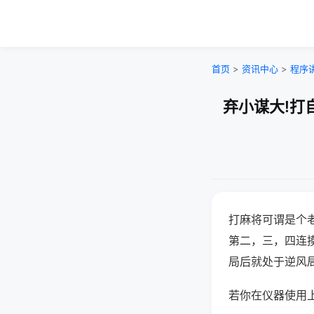
首页
>
资讯中心
>
程序
弃小谋大!打
打麻将可谓是个
第二，三，四连
局后就处于逆风
若你在仪器使用上