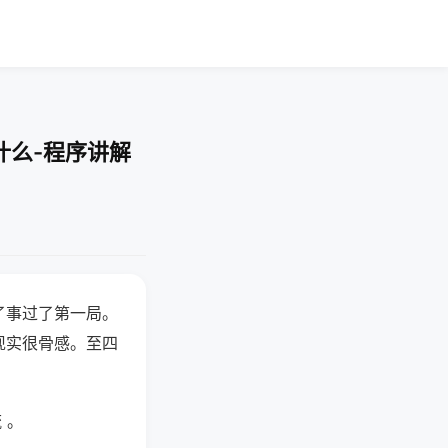
什么-程序讲解
了事过了第一局。
现实很骨感。至四
 。