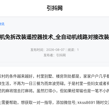
引抖网
快讯
将机免拆改装遥控器技术_全自动机线路对接改装
发布时间：2026-08-07｜阅读：1
发布者：引抖网
农村的条件越来越好，村里别墅、楼房到处都是，家家户户几乎
康生活，不再为一日三餐为而奔波劳碌。于是村里一些妇女或者
里的麻将馆去打麻将。虽然打得小，但如果经常输也是一笔不小
需要帮助，想获取一对一指导，添加微信号; kkss8691 随时交