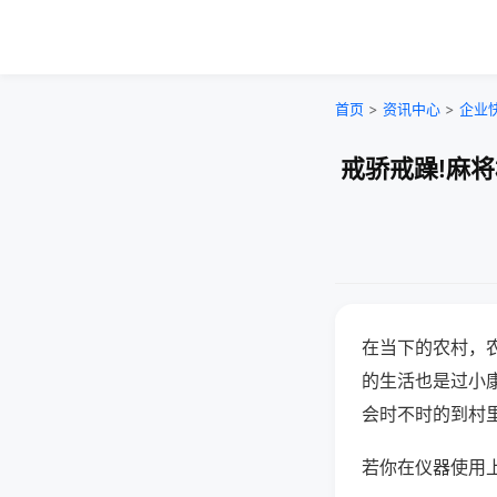
首页
>
资讯中心
>
企业
戒骄戒躁!麻
在当下的农村，
的生活也是过小
会时不时的到村
若你在仪器使用上