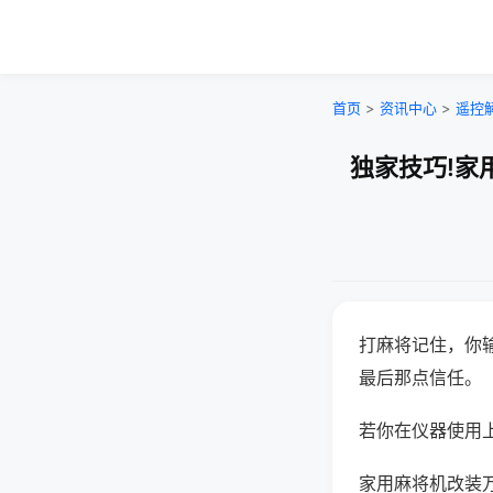
首页
>
资讯中心
>
遥控
独家技巧!家
打麻将记住，你
最后那点信任。
若你在仪器使用上
家用麻将机改装