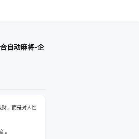
合自动麻将-企
钱财，而是对人性
流 。