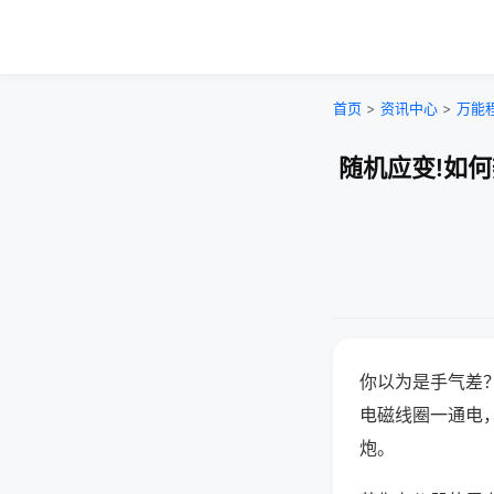
首页
>
资讯中心
>
万能
随机应变!如
你以为是手气差
电磁线圈一通电
炮。