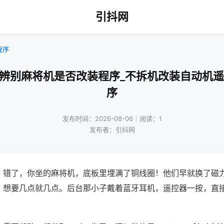
引抖网
程序
何辨别麻将机是否改装程序_不拆机改装自动机遥
序
发布时间：2026-08-06｜阅读：1
发布者：引抖网
？错了，你坐的麻将机，底板里埋满了铜线圈！他们早就换了磁
，想要几点就几点。后台那小子戴着蓝牙耳机，遥控器一按，直