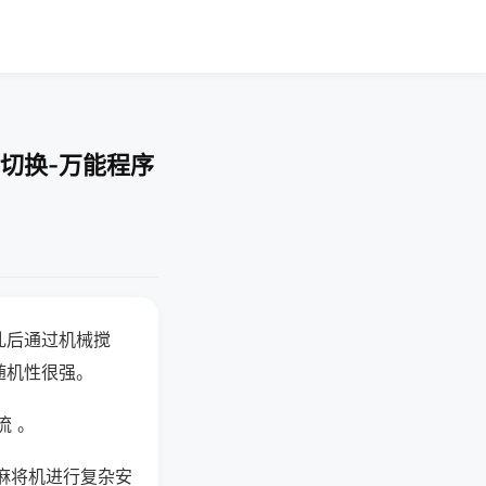
切换-万能程序
乱后通过机械搅
随机性很强。
流 。
麻将机进行复杂安