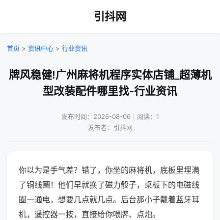
引抖网
首页
>
资讯中心
>
行业资讯
牌风稳健!广州麻将机程序实体店铺_超薄机
型改装配件哪里找-行业资讯
发布时间：2026-08-06｜阅读：1
发布者：引抖网
你以为是手气差？错了，你坐的麻将机，底板里埋满
了铜线圈！他们早就换了磁力骰子，桌板下的电磁线
圈一通电，想要几点就几点。后台那小子戴着蓝牙耳
机，遥控器一按，直接给你喂牌、点炮。