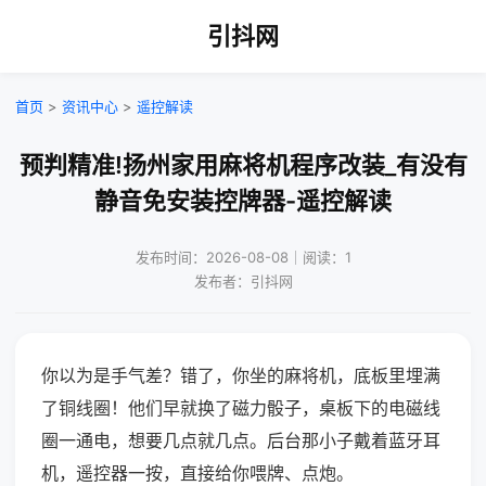
引抖网
首页
>
资讯中心
>
遥控解读
预判精准!扬州家用麻将机程序改装_有没有
静音免安装控牌器-遥控解读
发布时间：2026-08-08｜阅读：1
发布者：引抖网
你以为是手气差？错了，你坐的麻将机，底板里埋满
了铜线圈！他们早就换了磁力骰子，桌板下的电磁线
圈一通电，想要几点就几点。后台那小子戴着蓝牙耳
机，遥控器一按，直接给你喂牌、点炮。