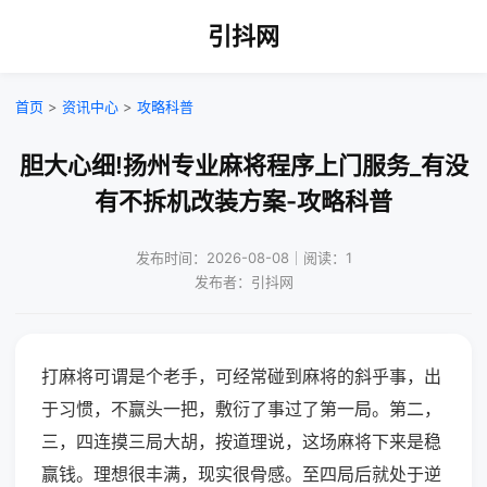
引抖网
首页
>
资讯中心
>
攻略科普
胆大心细!扬州专业麻将程序上门服务_有没
有不拆机改装方案-攻略科普
发布时间：2026-08-08｜阅读：1
发布者：引抖网
打麻将可谓是个老手，可经常碰到麻将的斜乎事，出
于习惯，不赢头一把，敷衍了事过了第一局。第二，
三，四连摸三局大胡，按道理说，这场麻将下来是稳
赢钱。理想很丰满，现实很骨感。至四局后就处于逆