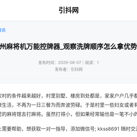
引抖网
资讯
温州麻将机万能控牌器_观察洗牌顺序怎么拿优势
发布时间：2026-08-07｜阅读：1
发布者：引抖网
农村的条件越来越好，村里别墅、楼房到处都是，家家户户几乎
康生活，不再为一日三餐为而奔波劳碌。于是村里一些妇女或者
里的麻将馆去打麻将。虽然打得小，但如果经常输也是一笔不小
需要帮助，想获取一对一指导，添加微信号; kkss8691 随时交