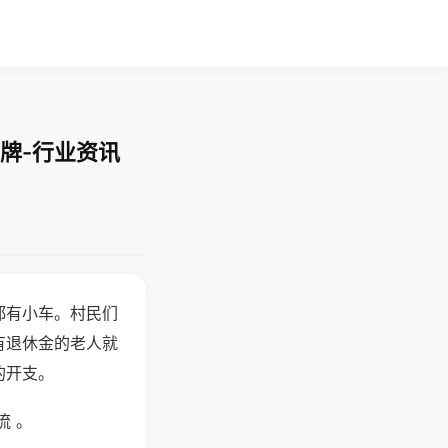
牌-行业资讯
都有小车。村民们
有退休金的老人就
的开支。
流 。