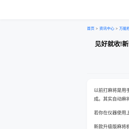
首页
>
资讯中心
>
万能
见好就收!
以前打麻将是用
成。其实自动麻
若你在仪器使用上
新款升级版麻将