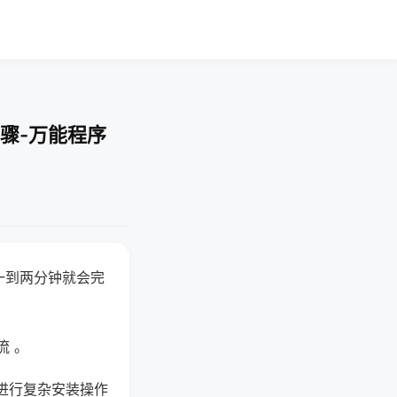
骤-万能程序
一到两分钟就会完
流 。
进行复杂安装操作