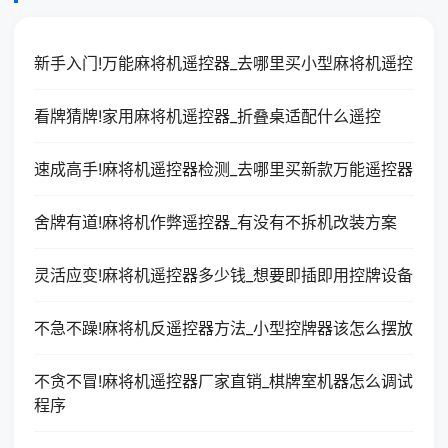
新手入门!万能麻将机遥控器_去哪里买小型麻将机遥控
看牌猜牌!家用麻将机遥控器_折叠桌适配什么遥控
速成高手!麻将机遥控器检测_去哪里买新款万能遥控器
舍牌有道!麻将机作弊遥控器_有没有不拆机改装方案
灵活应变!麻将机遥控器多少钱_想要即插即用控牌设备
不急不躁!麻将机反遥控器方法_小型控牌器该怎么摆放
不贪不冒!麻将机遥控器厂家直销_棋牌室机器怎么调试
程序