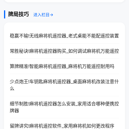
牌局技巧
进入栏目→
稳赢不输!无线麻将机遥控器_老式桌能不能配遥控装置
常胜秘诀!麻将机遥控器购买_如何调试麻将机万能遥控
算牌精准!智能麻将机遥控器_麻将机万能遥控耐用吗
少点炮王!车钥匙麻将机遥控器_桌面麻将机改装注意什
么
细节制胜!麻将机遥控器怎么安装_家用适合哪种便携控
牌器
留牌讲究!麻将机遥控软件_家用麻将机如何更改程序